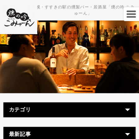
札幌・すすきの駅の燻製バー・居酒屋「燻の吟 こみ
ゅーん」
カテゴリ
最新記事