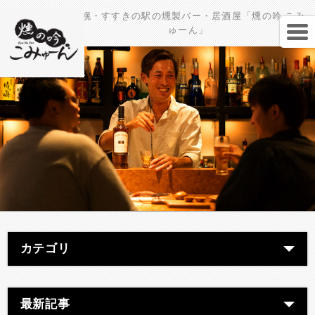
札幌・すすきの駅の燻製バー・居酒屋「燻の吟 こみ
ゅーん」
カテゴリ
最新記事