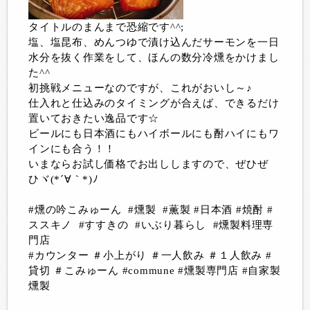
タイトルのまんまで恐縮です^^;
塩、塩昆布、めんつゆで漬け込んだサーモンを一日
水分を抜く作業をして、ほんの数分冷燻をかけまし
た^^
初挑戦メニューなのですが、これがおいし～♪
仕入れと仕込みのタイミングが合えば、できるだけ
置いておきたい逸品です☆
ビールにも日本酒にもハイボールにも酎ハイにもワ
インにも合う！！
いまならお試し価格でお出ししますので、ぜひぜ
ひヾ(*´∀｀*)ﾉ
#燻の吟こみゅーん #燻製 #薫製 #日本酒 #焼酎 #
ススキノ #すすきの #いぶり暮らし #燻製料理専
門店
#カウンター ＃小上がり ＃一人飲み ＃１人飲み #
貸切 ＃こみゅーん #commune #燻製専門店 #自家製
燻製