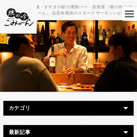
札幌・すすきの駅の燻製バー・居酒屋「燻の吟 こみ
ゅーん」 塩昆布風味のスモークサーモンいかが☆
カテゴリ
最新記事