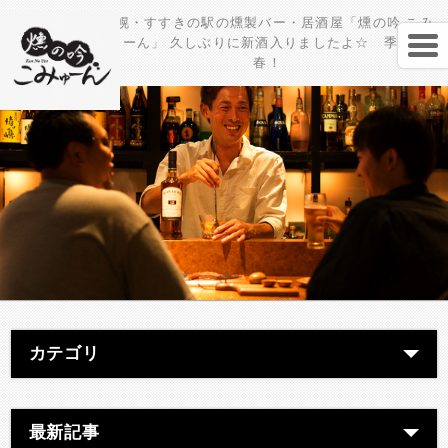
札幌・すすきの駅の燻製バー・居酒屋「燻の吟 こみ
ゅーん」 久しぶりに新酒入りましたよ☆ 季節は
春！
カテゴリ
最新記事