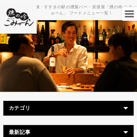
札幌・すすきの駅の燻製バー・居酒屋「燻の吟 こみ
ゅーん」 フードメニュー一覧！
カテゴリ
最新記事