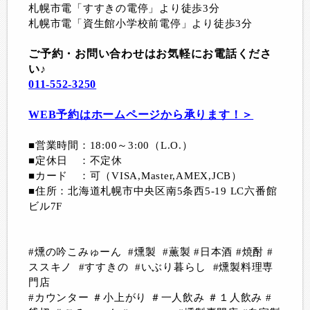
札幌市電「すすきの電停」より徒歩3分
札幌市電「資生館小学校前電停」より徒歩3分
ご予約・お問い合わせはお気軽にお電話くださ
い♪
011-552-3250
WEB予約はホームページから承ります！＞
■営業時間：18:00～3:00（L.O.）
■定休日 ：不定休
■カード ：可（VISA,Master,AMEX,JCB）
■住所：北海道札幌市中央区南5条西5-19 LC六番館
ビル7F
#燻の吟こみゅーん #燻製 #薫製 #日本酒 #焼酎 #
ススキノ #すすきの #いぶり暮らし #燻製料理専
門店
#カウンター ＃小上がり ＃一人飲み ＃１人飲み #